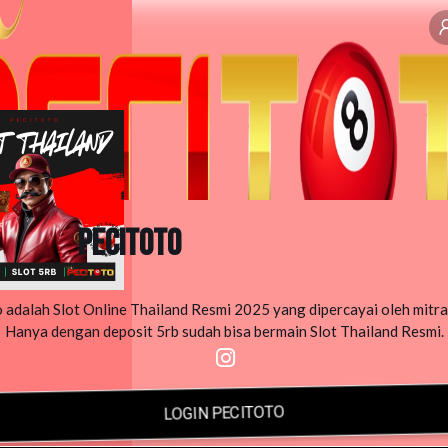
PECITOTO
 adalah Slot Online Thailand Resmi 2025 yang dipercayai oleh mitra
Hanya dengan deposit 5rb sudah bisa bermain Slot Thailand Resmi.
LOGIN PECITOTO