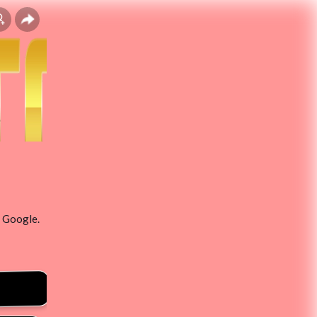
 Google.
